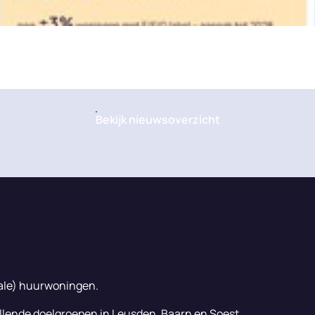
Bekijk nieuwsoverzicht
ale) huurwoningen.
llende doelgroepen in Leusden, Baarn en Soest.