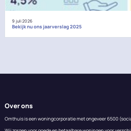
9 juli 2026
Bekijk nu ons jaarverslag 2025
Over ons
Omthuis is een woningcorporatie met ongeveer 6500 (soci
Wij zorgen voor goede en betaalbare woningen voor verschi