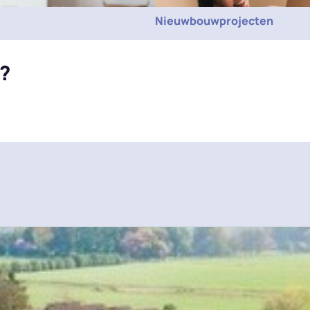
Nieuwbouwprojecten
?