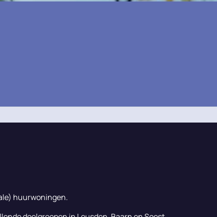
ale) huurwoningen.
llende doelgroepen in Leusden, Baarn en Soest.