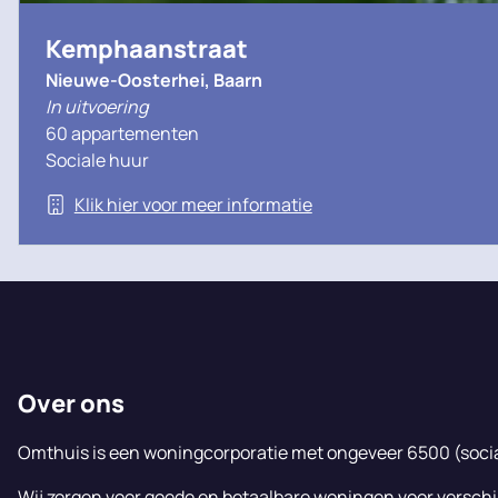
Kemphaanstraat
Nieuwe-Oosterhei, Baarn
In uitvoering
60 appartementen
Sociale huur
Klik hier voor meer informatie
Over ons
Omthuis is een woningcorporatie met ongeveer 6500 (soci
Wij zorgen voor goede en betaalbare woningen voor verschi